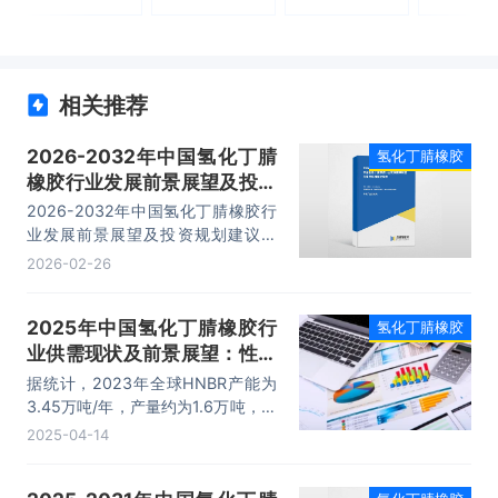
相关推荐
2026-2032年中国氢化丁腈
氢化丁腈橡胶
橡胶行业发展前景展望及投资
规划建议报告
2026-2032年中国氢化丁腈橡胶行
业发展前景展望及投资规划建议报
告，主要包括企业及竞争格局、投资
2026-02-26
建议、未来发展预测及投资前景分
析、投资的建议及观点等内容。
2025年中国氢化丁腈橡胶行
氢化丁腈橡胶
业供需现状及前景展望：性能
优势突出，发展潜力巨大
据统计，2023年全球HNBR产能为
「图」
3.45万吨/年，产量约为1.6万吨，装
置平均开工率为46%。目前美国、
2025-04-14
日本、西欧地区和中国是全球HNBR
主要生产地，其中我国HNBR产能占