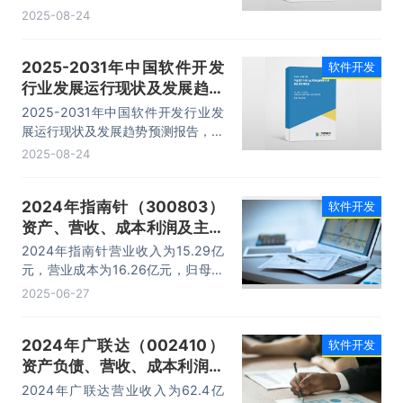
要包括行业市场竞争格局分析、领先
2025-08-24
企业竞争力分析、发展趋势与前景分
析、研究结论及建议等内容。
2025-2031年中国软件开发
软件开发
行业发展运行现状及发展趋势
预测报告
2025-2031年中国软件开发行业发
展运行现状及发展趋势预测报告，主
要包括企业发展概述、投资前景分
2025-08-24
析、投资机会与风险分析、投资战略
研究等内容。
2024年指南针（300803）
软件开发
资产、营收、成本利润及主营
产品（金融信息、证券）数据
2024年指南针营业收入为15.29亿
统计
元，营业成本为16.26亿元，归母公
司净利润为10419.71万元，总资产
2025-06-27
为108.74亿元，净资产为22.46亿
元。
2024年广联达（002410）
软件开发
资产负债、营收、成本利润及
主营业务（数字成本、数字施
2024年广联达营业收入为62.4亿