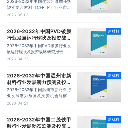
（CFRTP）行业市场深度分
2026-2032年中国连续纤维增强热
析及投资价值预测报告
塑性复合材料（CFRTP）行业市场
深度分析及投资价值预测报告，主要
2026-05-08
包括重点企业布局案例研究、发展潜
力评估及市场前景预判、投资特性及
2026-2032年中国PVD镀膜
新材料
投资机会分析、投资策略与可持续发
行业发展运行现状及投资战略
展建议等内容。
研究报告
2026-2032年中国PVD镀膜行业发
展运行现状及投资战略研究报告，主
要包括行业重点企业竞争力分析、市
2026-04-23
场竞争策略建议、未来发展预测及投
资前景分析、投资的建议及观点等内
2026-2032年中国温州市新
新材料
容。
材料行业发展潜力预测及投资
机会洞察测告
2026-2032年中国温州市新材料行
业发展潜力预测及投资机会洞察测
告，主要包括产业细分领域分析、生
2026-04-21
产厂商竞争力分析、发展趋势与前景
分析、投资战略与客户策略分析等内
2026-2032年中国二茂铁甲
新材料
容。
酸行业发展动态监测及投资风