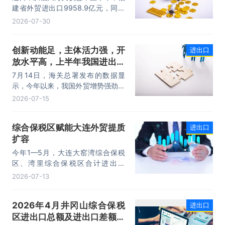
动力。
建省外贸进出口9958.9亿元，同比
增长8.2%。其中，出口5740.1亿
2026-07-30
元，同比增长1.7%；进口4218.8亿
元，同比增长18.5%。进出口规模和
创新动能足，主体活力强，开
进出口
进口规模均创历史同期新高，外贸运
放水平高，上半年我国进出口
行呈现“稳中有进，进中提质”的良好
态势。
规模首次突破25万亿元
7月14日，海关总署发布的数据显
示，今年以来，我国外贸增势强劲、
走势稳健。据海关统计，今年上半
2026-07-15
年，我国货物贸易进出口25.47万亿
元，同比增长16.9%。其中，出口
综合保税区赋能大连外贸提质
进出口
14.73万亿元，增长13.4%，进口
扩容
10.74万亿元，增长22.1%。
今年1—5月，大连大窑湾综合保税
区、湾里综合保税区合计进出口
332.22亿元，同比增长21%，占大
2026-07-13
连市外贸总值的16.2%，综合保税区
已成为服务大连外贸发展的重要平
2026年4月井冈山综合保税
进出口
台。
区进出口总额及进出口差额统