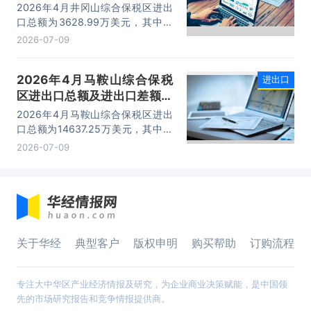
计分析
2026年4月井冈山综合保税区进出
口总额为3628.99万美元，其中：
出口额为1562.95万美元，进口额为
2026-07-09
2066.04万美元，进出口差额
为-503.09万美元。
2026年4月马鞍山综合保税
进出口
区进出口总额及进出口差额统
计分析
2026年4月马鞍山综合保税区进出
口总额为14637.25万美元，其中：
出口额为14365.71万美元，进口额
2026-07-09
为271.54万美元，进出口差额为
14094.17万美元。
关于华经
典型客户
版权申明
购买帮助
订购流程
专注大中华区产业经济情报及研究，为企业商业决策赋能，是中国领
先的市场研究报告和竞争情报提供商。