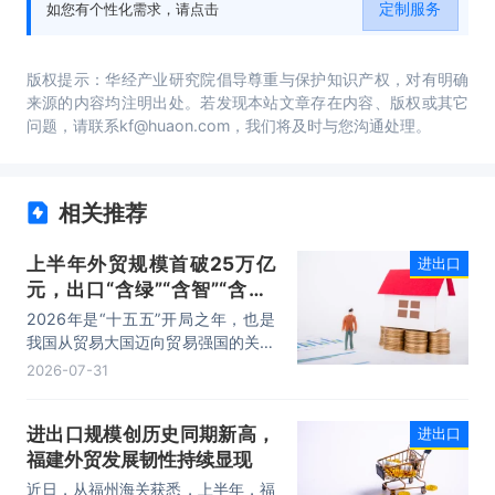
定制服务
如您有个性化需求，请点击
国进出口贸易行业发展战略及规划建议。
版权提示：华经产业研究院倡导尊重与保护知识产权，对有明确
来源的内容均注明出处。若发现本站文章存在内容、版权或其它
问题，请联系kf@huaon.com，我们将及时与您沟通处理。
相关推荐
上半年外贸规模首破25万亿
进出口
元，出口“含绿”“含智”“含新”
量稳步攀升
2026年是“十五五”开局之年，也是
我国从贸易大国迈向贸易强国的关键
时期。上半年，我国进出口规模历史
2026-07-31
性突破25万亿元，实现良好开局。
其中，以集成电路、新能源、机电产
进出口规模创历史同期新高，
进出口
品为代表的高附加值产品出口占比显
福建外贸发展韧性持续显现
著提升，成为外贸提质增效的核心引
擎，为加快建设贸易强国注入了强劲
近日，从福州海关获悉，上半年，福