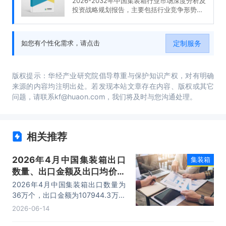
2026-2032年中国集装箱行业市场深度分析及
投资战略规划报告，主要包括行业竞争形势及
策略、重点企业经营形势分析、投资前景、研
究结论及投资建议等内容。
定制服务
如您有个性化需求，请点击
版权提示：华经产业研究院倡导尊重与保护知识产权，对有明确
来源的内容均注明出处。若发现本站文章存在内容、版权或其它
问题，请联系kf@huaon.com，我们将及时与您沟通处理。
相关推荐
2026年4月中国集装箱出口
集装箱
数量、出口金额及出口均价统
计分析
2026年4月中国集装箱出口数量为
36万个，出口金额为107944.3万美
元，出口均价为2998.5美元/个。
2026-06-14