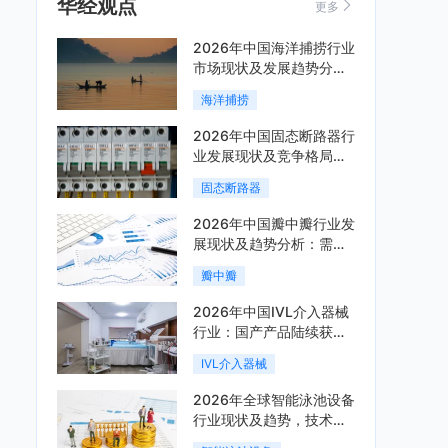
华经观点
更多
2026年中国海洋捕捞行业
市场现状及发展趋势分
析：科技赋能与智能化转
海洋捕捞
型加速「图」
2026年中国固态断路器行
业发展现状及竞争格局分
析：国际巨头领跑技术，
固态断路器
国内企业加速追赶「图」
2026年中国瓣中瓣行业发
展现状及趋势分析：需求
可持续释放，市场发展前
瓣中瓣
景良好「图」
2026年中国IVL介入器械
行业：国产产品陆续获
批，市场将进入持续高增
IVL介入器械
长阶段「图」
2026年全球智能泳池设备
行业现状及趋势，技术端
朝着系统集成、绿色节能