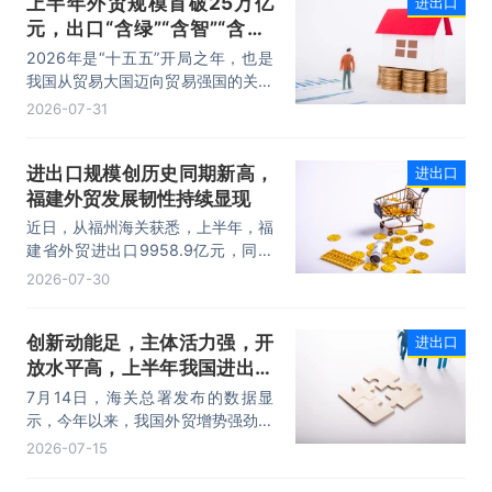
上半年外贸规模首破25万亿
进出口
元，出口“含绿”“含智”“含新”
量稳步攀升
2026年是“十五五”开局之年，也是
我国从贸易大国迈向贸易强国的关键
时期。上半年，我国进出口规模历史
2026-07-31
性突破25万亿元，实现良好开局。
其中，以集成电路、新能源、机电产
进出口规模创历史同期新高，
进出口
品为代表的高附加值产品出口占比显
福建外贸发展韧性持续显现
著提升，成为外贸提质增效的核心引
擎，为加快建设贸易强国注入了强劲
近日，从福州海关获悉，上半年，福
动力。
建省外贸进出口9958.9亿元，同比
增长8.2%。其中，出口5740.1亿
2026-07-30
元，同比增长1.7%；进口4218.8亿
元，同比增长18.5%。进出口规模和
创新动能足，主体活力强，开
进出口
进口规模均创历史同期新高，外贸运
放水平高，上半年我国进出口
行呈现“稳中有进，进中提质”的良好
态势。
规模首次突破25万亿元
7月14日，海关总署发布的数据显
示，今年以来，我国外贸增势强劲、
走势稳健。据海关统计，今年上半
2026-07-15
年，我国货物贸易进出口25.47万亿
元，同比增长16.9%。其中，出口