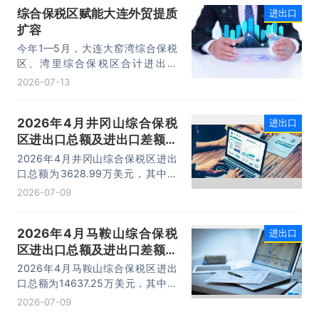
综合保税区赋能大连外贸提质
进出口
14.73万亿元，增长13.4%，进口
扩容
10.74万亿元，增长22.1%。
今年1—5月，大连大窑湾综合保税
区、湾里综合保税区合计进出口
332.22亿元，同比增长21%，占大
2026-07-13
连市外贸总值的16.2%，综合保税区
已成为服务大连外贸发展的重要平
2026年4月井冈山综合保税
进出口
台。
区进出口总额及进出口差额统
计分析
2026年4月井冈山综合保税区进出
口总额为3628.99万美元，其中：
出口额为1562.95万美元，进口额为
2026-07-09
2066.04万美元，进出口差额
为-503.09万美元。
2026年4月马鞍山综合保税
进出口
区进出口总额及进出口差额统
计分析
2026年4月马鞍山综合保税区进出
口总额为14637.25万美元，其中：
出口额为14365.71万美元，进口额
2026-07-09
为271.54万美元，进出口差额为