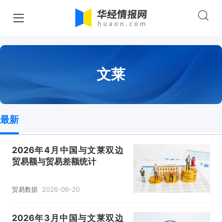
文莱
最新
2026年4月中国与文莱双边
贸易额与贸易差额统计
贸易数据
2026-06-20
2026年3月中国与文莱双边