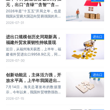
元，出口“含绿”“含智”“含新”
量稳步攀升
2026年是“十五五”开局之年，也是
我国从贸易大国迈向贸易强国的关键
时期。上半年，我国进出口规模历史
2026-07-31
性突破25万亿元，实现良好开局。
其中，以集成电路、新能源、机电产
进出口规模创历史同期新高，
进出口
品为代表的高附加值产品出口占比显
福建外贸发展韧性持续显现
著提升，成为外贸提质增效的核心引
擎，为加快建设贸易强国注入了强劲
近日，从福州海关获悉，上半年，福
动力。
建省外贸进出口9958.9亿元，同比
增长8.2%。其中，出口5740.1亿
2026-07-30
元，同比增长1.7%；进口4218.8亿
元，同比增长18.5%。进出口规模和
创新动能足，主体活力强，开
进出口
进口规模均创历史同期新高，外贸运
放水平高，上半年我国进出口
行呈现“稳中有进，进中提质”的良好
态势。
规模首次突破25万亿元
7月14日，海关总署发布的数据显
示，今年以来，我国外贸增势强劲、
走势稳健。据海关统计，今年上半
2026-07-15
年，我国货物贸易进出口25.47万亿
元，同比增长16.9%。其中，出口