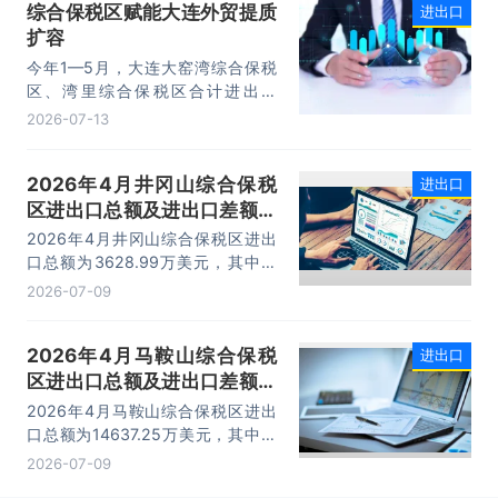
综合保税区赋能大连外贸提质
进出口
14.73万亿元，增长13.4%，进口
扩容
10.74万亿元，增长22.1%。
今年1—5月，大连大窑湾综合保税
区、湾里综合保税区合计进出口
332.22亿元，同比增长21%，占大
2026-07-13
连市外贸总值的16.2%，综合保税区
已成为服务大连外贸发展的重要平
2026年4月井冈山综合保税
进出口
台。
区进出口总额及进出口差额统
计分析
2026年4月井冈山综合保税区进出
口总额为3628.99万美元，其中：
出口额为1562.95万美元，进口额为
2026-07-09
2066.04万美元，进出口差额
为-503.09万美元。
2026年4月马鞍山综合保税
进出口
区进出口总额及进出口差额统
计分析
2026年4月马鞍山综合保税区进出
口总额为14637.25万美元，其中：
出口额为14365.71万美元，进口额
2026-07-09
为271.54万美元，进出口差额为