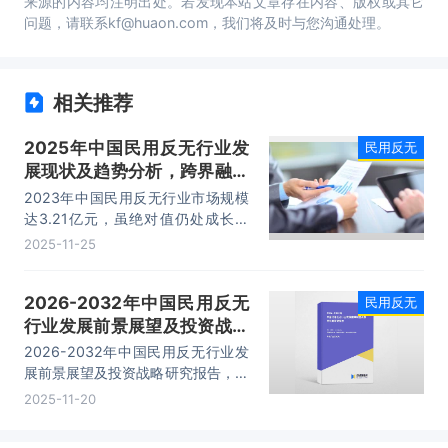
来源的内容均注明出处。若发现本站文章存在内容、版权或其它
问题，请联系kf@huaon.com，我们将及时与您沟通处理。
相关推荐
2025年中国民用反无行业发
民用反无
展现状及趋势分析，跨界融合
深化，全链条生态成型「图」
2023年中国民用反无行业市场规模
达3.21亿元，虽绝对值仍处成长阶
段，但已呈现显著增长态势。
2025-11-25
2026-2032年中国民用反无
民用反无
行业发展前景展望及投资战略
研究报告
2026-2032年中国民用反无行业发
展前景展望及投资战略研究报告，主
要包括行业下游市场剖析、竞争格局
2025-11-20
分析、主要优势企业分析、市场预测
及发展建议等内容。