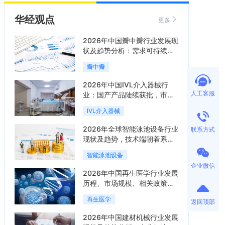
华经观点
更多
2026年中国瓣中瓣行业发展现
状及趋势分析：需求可持续释
放，市场发展前景良好「图」
瓣中瓣
2026年中国IVL介入器械行
人工客服
业：国产产品陆续获批，市场
将进入持续高增长阶段「图」
IVL介入器械
2026年全球智能泳池设备行业
联系方式
现状及趋势，技术端朝着系统
集成、绿色节能方向迭代
智能泳池设备
「图」
企业微信
2026年中国再生医学行业发展
历程、市场规模、相关政策、
产业链、竞争格局及发展潜力
再生医学
返回顶部
分析「图」
2026年中国建材机械行业发展