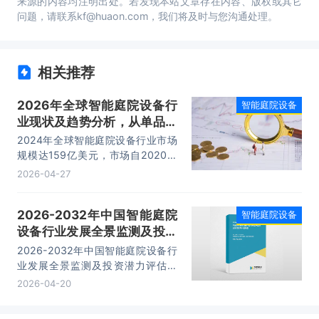
来源的内容均注明出处。若发现本站文章存在内容、版权或其它
问题，请联系kf@huaon.com，我们将及时与您沟通处理。
相关推荐
2026年全球智能庭院设备行
智能庭院设备
业现状及趋势分析，从单品竞
争到全场景一体化，构建庭院
2024年全球智能庭院设备行业市场
智能中枢「图」
规模达159亿美元，市场自2020年
来持续扩张，2024-2029年复合年
2026-04-27
增长率预计17.3%，2029年有望至
353亿美元。
2026-2032年中国智能庭院
智能庭院设备
设备行业发展全景监测及投资
潜力评估报告
2026-2032年中国智能庭院设备行
业发展全景监测及投资潜力评估报
告，主要包括行业竞争格局分析、主
2026-04-20
要优势企业分析、发展前景预测、研
究结论及投资建议等内容。