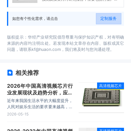
链分析、生产厂商竞争力分析、投资现状与前
景分析、发展预测分析等内容。
定制服务
如您有个性化需求，请点击
版权提示：华经产业研究院倡导尊重与保护知识产权，对有明确
来源的内容均注明出处。若发现本站文章存在内容、版权或其它
问题，请联系kf@huaon.com，我们将及时与您沟通处理。
相关推荐
2026年中国高清视频芯片行
高清视频芯片
业发展现状及趋势分析，应用
范围拓宽，行业需求持续增长
近年来我国生活水平的大幅度提升，
「图」
人民对娱乐生活的要求要来越高，高
清视频的要求也在持续增长，对高清
2026-05-15
视频芯片需求不断提高，据统计
2020年我国大陆高清视频芯片市场
高清视频芯片