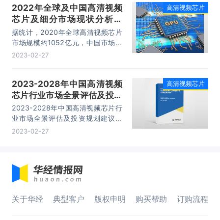
2022年全球及中国高清视频
高清视频芯片
芯片及细分市场现状分析，
AR/VR、车载显示等新技术持
据统计，2020年全球高清视频芯片
续带来增量「图」
市场规模约1052亿元，中国市场规
模为467亿元，预计2025年市场规
2023-02-27
模分别达到1897/969亿元。
2023-2028年中国高清视频
高清视频芯片
芯片行业市场全景评估及投资
规划建议报告
2023-2028年中国高清视频芯片行
业市场全景评估及投资规划建议报
告，主要包括行业产业链分析、生产
2023-02-27
厂商竞争力分析、投资现状与前景分
析、发展预测分析等内容。
关于华经
典型客户
版权申明
购买帮助
订购流程