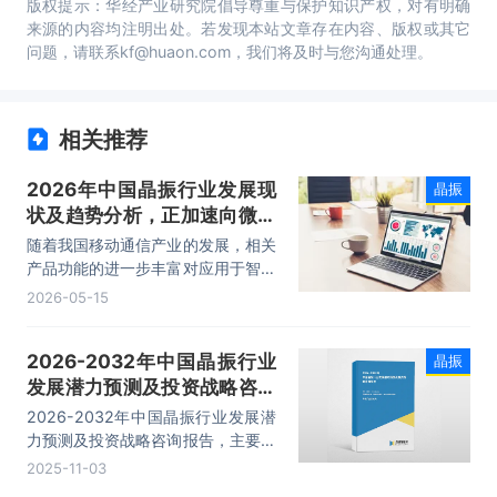
版权提示：华经产业研究院倡导尊重与保护知识产权，对有明确
来源的内容均注明出处。若发现本站文章存在内容、版权或其它
问题，请联系kf@huaon.com，我们将及时与您沟通处理。
相关推荐
2026年中国晶振行业发展现
晶振
状及趋势分析，正加速向微型
化、高频化、高精度、高可靠
随着我国移动通信产业的发展，相关
性、低功耗的方向演进「图」
产品功能的进一步丰富对应用于智能
电子产品、移动终端和网络设备的石
2026-05-15
英晶体谐振器的集成水平提出了更高
的要求。此外，汽车电子、医疗设
2026-2032年中国晶振行业
晶振
备、航空航天等高端领域对石英晶振
发展潜力预测及投资战略咨询
需求也在增加，据统计2025年我国
石英晶振行业市场规模约为129亿
报告
2026-2032年中国晶振行业发展潜
元，2019-2025年CAGR约为
力预测及投资战略咨询报告，主要包
6.2%。
括行业市场竞争格局、领先企业经营
2025-11-03
分析、发展前景展望、投资机会与风