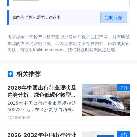
析、竞争格局分析、主要优势企业分析、市场
预测及发展建议等内容。
定制服务
如您有个性化需求，请点击
版权提示：华经产业研究院倡导尊重与保护知识产权，对有明确
来源的内容均注明出处。若发现本站文章存在内容、版权或其它
问题，请联系kf@huaon.com，我们将及时与您沟通处理。
相关推荐
2026年中国出行行业现状及
出行
趋势分析，绿色低碳化转型加
速，构建新能源出行生态
2025年中国出行行业市场规模达
「图」
86379亿元，在经济复苏与消费升
级推动下稳步扩张，涵盖网约车、共
2026-06-02
享两轮、公共交通、长途客运及文旅
出行等全场景服务。
2026-2032年中国出行行业
出行