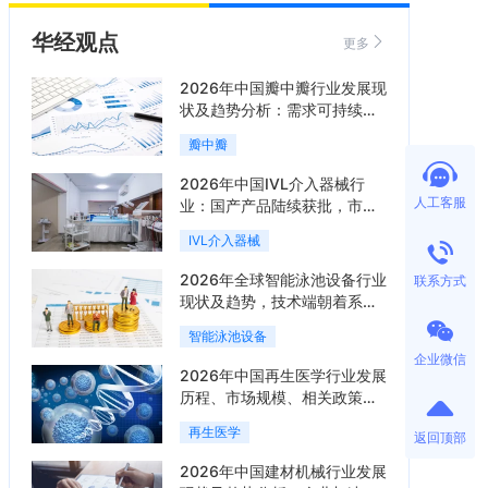
华经观点
更多
2026年中国瓣中瓣行业发展现
状及趋势分析：需求可持续释
放，市场发展前景良好「图」
瓣中瓣
2026年中国IVL介入器械行
人工客服
业：国产产品陆续获批，市场
将进入持续高增长阶段「图」
IVL介入器械
2026年全球智能泳池设备行业
联系方式
现状及趋势，技术端朝着系统
集成、绿色节能方向迭代
智能泳池设备
「图」
企业微信
2026年中国再生医学行业发展
历程、市场规模、相关政策、
产业链、竞争格局及发展潜力
再生医学
返回顶部
分析「图」
2026年中国建材机械行业发展