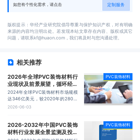
容。
定制服务
如您有个性化需求，请点击
版权提示：华经产业研究院倡导尊重与保护知识产权，对有明确
来源的内容均注明出处。若发现本站文章存在内容、版权或其它
问题，请联系kf@huaon.com，我们将及时与您沟通处理。
相关推荐
2026年全球PVC装饰材料行
PVC装饰材料
业现状及前景展望，循环经济
体系逐步完善「图」
2024年全球PVC装饰材料市场规模
达346亿美元，较2020年的280亿
美元稳步增长，五年复合增速约
2026-06-03
5.2%。
2026-2032年中国PVC装饰
PVC装饰材料
材料行业发展全景监测及投资
潜力评估报告