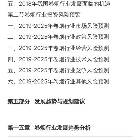
五、2018年我国卷烟行业发展面临的机遇
第二节卷烟行业投资风险预警
一、2019-2025年卷烟行业市场风险预测
二、2019-2025年卷烟行业政策风险预测
三、2019-2025年卷烟行业经营风险预测
四、2019-2025年卷烟行业技术风险预测
五、2019-2025年卷烟行业竞争风险预测
六、2019-2025年卷烟行业其他风险预测
第五部分
发展趋势与规划建议
第十五章
卷烟行业发展趋势分析