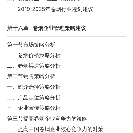
三、2019-2025年卷烟行业规划建议
第十六章
卷烟企业管理策略建议
第一节市场策略分析
一、卷烟价格策略分析
二、卷烟渠道策略分析
第二节销售策略分析
一、媒介选择策略分析
二、产品定位策略分析
三、企业宣传策略分析
第三节提高卷烟企业竞争力的策略
一、提高中国卷烟企业核心竞争力的对策