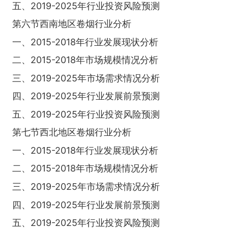
五、2019-2025年行业投资风险预测
第六节西南地区卷烟行业分析
一、2015-2018年行业发展现状分析
二、2015-2018年市场规模情况分析
三、2019-2025年市场需求情况分析
四、2019-2025年行业发展前景预测
五、2019-2025年行业投资风险预测
第七节西北地区卷烟行业分析
一、2015-2018年行业发展现状分析
二、2015-2018年市场规模情况分析
三、2019-2025年市场需求情况分析
四、2019-2025年行业发展前景预测
五、2019-2025年行业投资风险预测