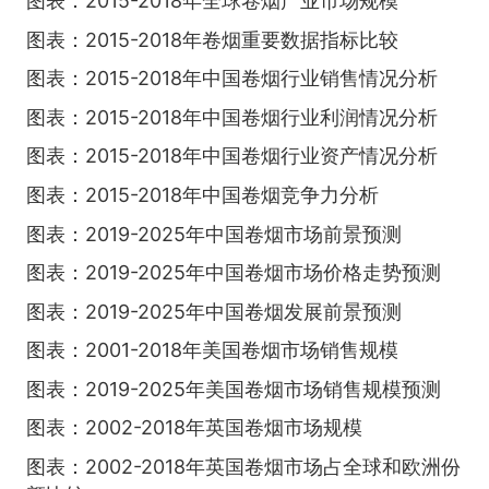
图表：2015-2018年全球卷烟产业市场规模
图表：2015-2018年卷烟重要数据指标比较
图表：2015-2018年中国卷烟行业销售情况分析
图表：2015-2018年中国卷烟行业利润情况分析
图表：2015-2018年中国卷烟行业资产情况分析
图表：2015-2018年中国卷烟竞争力分析
图表：2019-2025年中国卷烟市场前景预测
图表：2019-2025年中国卷烟市场价格走势预测
图表：2019-2025年中国卷烟发展前景预测
图表：2001-2018年美国卷烟市场销售规模
图表：2019-2025年美国卷烟市场销售规模预测
图表：2002-2018年英国卷烟市场规模
图表：2002-2018年英国卷烟市场占全球和欧洲份