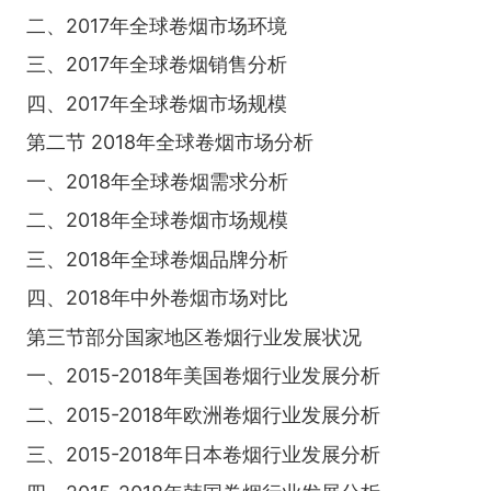
二、2017年全球卷烟市场环境
三、2017年全球卷烟销售分析
四、2017年全球卷烟市场规模
第二节 2018年全球卷烟市场分析
一、2018年全球卷烟需求分析
二、2018年全球卷烟市场规模
三、2018年全球卷烟品牌分析
四、2018年中外卷烟市场对比
第三节部分国家地区卷烟行业发展状况
一、2015-2018年美国卷烟行业发展分析
二、2015-2018年欧洲卷烟行业发展分析
三、2015-2018年日本卷烟行业发展分析