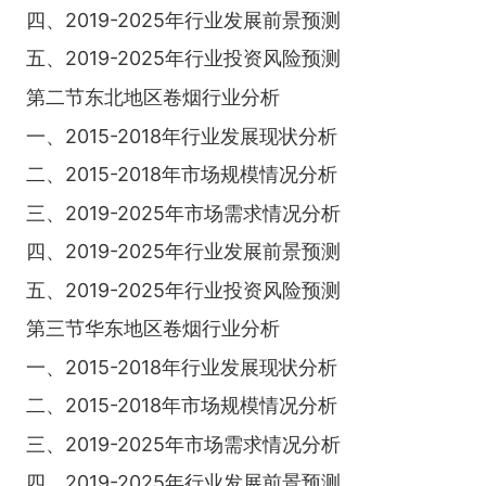
四、2019-2025年行业发展前景预测
五、2019-2025年行业投资风险预测
第二节东北地区卷烟行业分析
一、2015-2018年行业发展现状分析
二、2015-2018年市场规模情况分析
三、2019-2025年市场需求情况分析
四、2019-2025年行业发展前景预测
五、2019-2025年行业投资风险预测
第三节华东地区卷烟行业分析
一、2015-2018年行业发展现状分析
二、2015-2018年市场规模情况分析
三、2019-2025年市场需求情况分析
四、2019-2025年行业发展前景预测