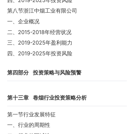
四、2019-2025年投资风险
第八节浙江中烟工业有限公司
一、企业概况
二、2015-2018年经营状况
三、2019-2025年盈利能力
四、2019-2025年投资风险
第四部分
投资策略与风险预警
第十三章
卷烟行业投资策略分析
第一节行业发展特征
一、行业的周期性