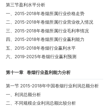
第三节盈利水平分析
一、2015-2018年卷烟所属行业价格走势
二、2015-2018年卷烟所属行业营业收入情况
三、2015-2018年卷烟所属行业毛利率情况
四、2015-2018年卷烟所属行业赢利能力
五、2015-2018年卷烟行业赢利水平
六、2019-2025年卷烟行业赢利预测
第十一章
卷烟行业盈利能力分析
第一节 2015-2018年中国卷烟行业利润总额分析
一、利润总额分析
二、不同规模企业利润总额比较分析