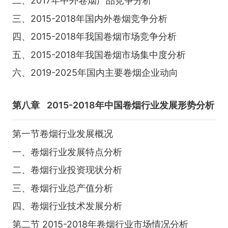
二、2017年中外卷烟产品竞争分析
三、2015-2018年国内外卷烟竞争分析
四、2015-2018年我国卷烟市场竞争分析
五、2015-2018年我国卷烟市场集中度分析
六、2019-2025年国内主要卷烟企业动向
第八章
2015-2018年中国卷烟行业发展形势分析
第一节卷烟行业发展概况
一、卷烟行业发展特点分析
二、卷烟行业投资现状分析
三、卷烟行业总产值分析
四、卷烟行业技术发展分析
第二节 2015-2018年卷烟行业市场情况分析