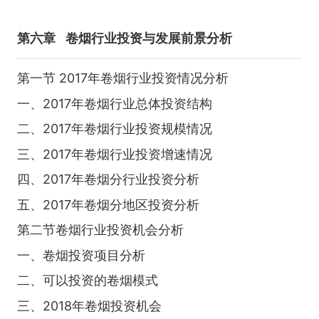
第六章
卷烟行业投资与发展前景分析
第一节 2017年卷烟行业投资情况分析
一、2017年卷烟行业总体投资结构
二、2017年卷烟行业投资规模情况
三、2017年卷烟行业投资增速情况
四、2017年卷烟分行业投资分析
五、2017年卷烟分地区投资分析
第二节卷烟行业投资机会分析
一、卷烟投资项目分析
二、可以投资的卷烟模式
三、2018年卷烟投资机会