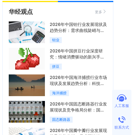
华经观点
更多
2026年中国钽行业发展现状及
趋势分析：需求曲线陡峭与供
给曲线平缓的博弈加剧「图」
钽业
2026年中国拼豆行业深度研
究：情绪消费驱动的新兴手工
赛道「图」
拼豆
2026年中国海洋捕捞行业市场
现状及发展趋势分析：科技赋
能与智能化转型加速「图」
海洋捕捞
2026年中国固态断路器行业发
人工客服
展现状及竞争格局分析：国际
巨头领跑技术，国内企业加速
固态断路器
追赶「图」
联系方式
2026年中国瓣中瓣行业发展现