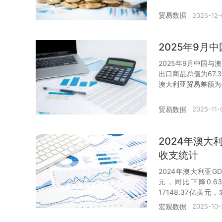
贸易数据
2025-12-
2025年9
2025年9月中国与
出口商品总值为67.
澳大利亚贸易差额为-
贸易数据
2025-11-
2024年澳大
收支统计
2024年澳大利亚GD
元，同比下降0.6
17148.37亿美
25.97%；制造业增
宏观数据
2025-10-