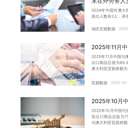
末在外劳务人
2024年中国对澳
派出人数有2人，承
地区宏观数据
2026
2025年11
2025年11月中国
出口商品总值为86.
澳大利亚贸易差额为-
贸易数据
2025-12-
2025年10
2025年10月中国
亚出口商品总值为71
与澳大利亚贸易差额为