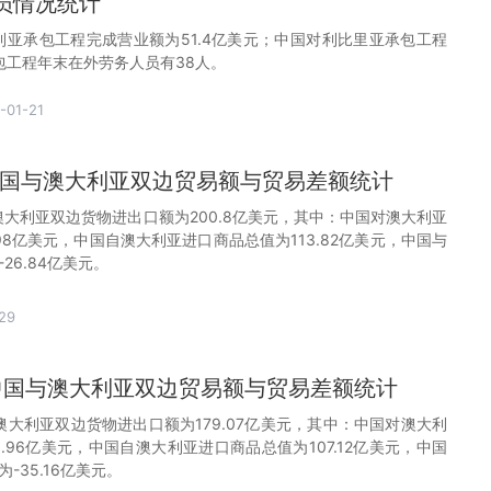
员情况统计
大利亚承包工程完成营业额为51.4亿美元；中国对利比里亚承包工程
包工程年末在外劳务人员有38人。
-01-21
月中国与澳大利亚双边贸易额与贸易差额统计
与澳大利亚双边货物进出口额为200.8亿美元，其中：中国对澳大利亚
98亿美元，中国自澳大利亚进口商品总值为113.82亿美元，中国与
26.84亿美元。
29
月中国与澳大利亚双边贸易额与贸易差额统计
与澳大利亚双边货物进出口额为179.07亿美元，其中：中国对澳大利
.96亿美元，中国自澳大利亚进口商品总值为107.12亿美元，中国
-35.16亿美元。