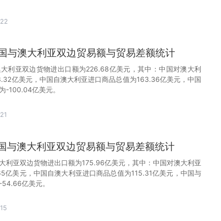
-22
月中国与澳大利亚双边贸易额与贸易差额统计
澳大利亚双边货物进出口额为226.68亿美元，其中：中国对澳大利
.32亿美元，中国自澳大利亚进口商品总值为163.36亿美元，中国
-100.04亿美元。
21
月中国与澳大利亚双边贸易额与贸易差额统计
澳大利亚双边货物进出口额为175.96亿美元，其中：中国对澳大利亚
65亿美元，中国自澳大利亚进口商品总值为115.31亿美元，中国与
54.66亿美元。
15