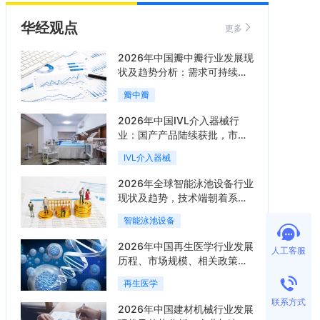
华经观点
更多
2026年中国瓣中瓣行业发展现
状及趋势分析：需求可持续释
放，市场发展前景良好「图」
瓣中瓣
2026年中国IVL介入器械行
业：国产产品陆续获批，市场
将进入持续高增长阶段「图」
IVL介入器械
2026年全球智能泳池设备行业
现状及趋势，技术端朝着系统
集成、绿色节能方向迭代
智能泳池设备
「图」
2026年中国再生医学行业发展
人工客服
历程、市场规模、相关政策、
产业链、竞争格局及发展潜力
再生医学
分析「图」
联系方式
2026年中国建材机械行业发展