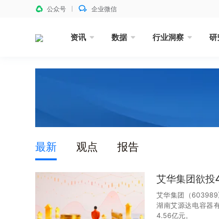
公众号
企业微信
资讯
数据
行业洞察
研
最新
观点
报告
艾华集团欲投
艾华集团（60398
湖南艾源达电容器有
4.56亿元。