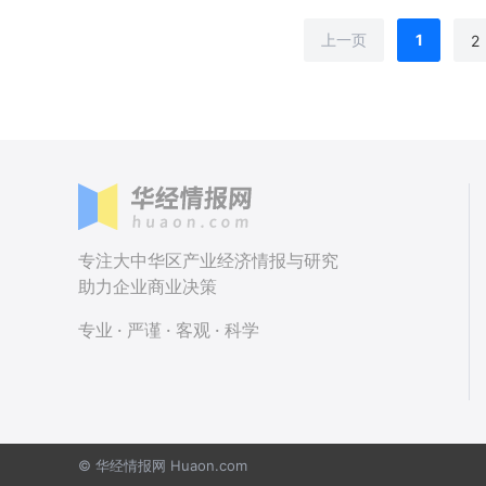
上一页
1
2
专注大中华区产业经济情报与研究
助力企业商业决策
专业 · 严谨 · 客观 · 科学
© 华经情报网 Huaon.com