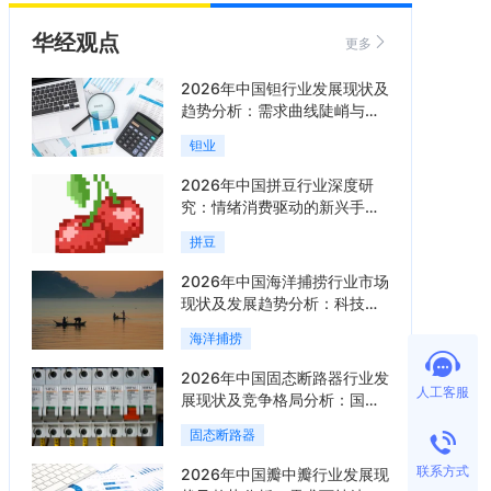
华经观点
更多
2026年中国钽行业发展现状及
趋势分析：需求曲线陡峭与供
给曲线平缓的博弈加剧「图」
钽业
2026年中国拼豆行业深度研
究：情绪消费驱动的新兴手工
赛道「图」
拼豆
2026年中国海洋捕捞行业市场
现状及发展趋势分析：科技赋
能与智能化转型加速「图」
海洋捕捞
2026年中国固态断路器行业发
人工客服
展现状及竞争格局分析：国际
巨头领跑技术，国内企业加速
固态断路器
追赶「图」
联系方式
2026年中国瓣中瓣行业发展现