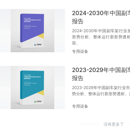
2024-2030年中
报告
2024-2030年中国副车架
形势分析、整体运行新形势透
容。
专用设备
2023-2029年中
报告
2023-2029年中国副车架
势分析、整体运行新形势透析、
专用设备
没有更多了