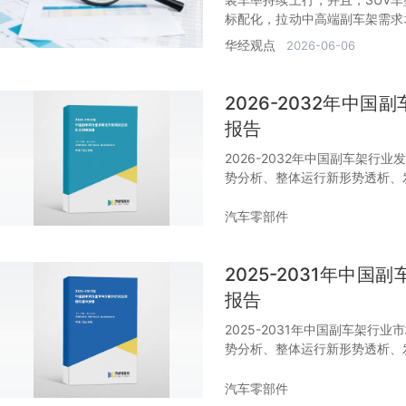
标配化，拉动中高端副车架需求
池包安装空间，带来结构性增量。
华经观点
2026-06-06
2026-2032年中
报告
2026-2032年中国副车架
势分析、整体运行新形势透析、
汽车零部件
2025-2031年中
报告
2025-2031年中国副车架
势分析、整体运行新形势透析、
汽车零部件