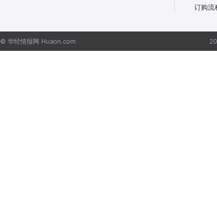
订购流
© 华经情报网 Huaon.com
2