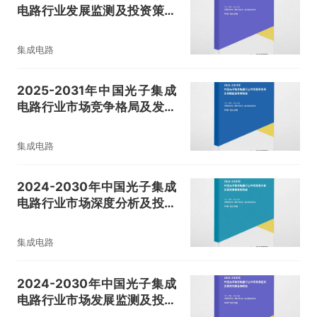
电路行业发展监测及投资策略
研究报告
集成电路
2025-2031年中国光子集成
电路行业市场竞争格局及发展
趋势预测报告
集成电路
2024-2030年中国光子集成
电路行业市场深度分析及投资
策略研究报告
集成电路
2024-2030年中国光子集成
电路行业市场发展监测及投资
战略咨询报告