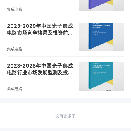
集成电路
2023-2029年中国光子集成
电路市场竞争格局及投资前景
展望报告
集成电路
2023-2028年中国光子集成
电路行业市场发展监测及投资
战略咨询报告
集成电路
没有更多了