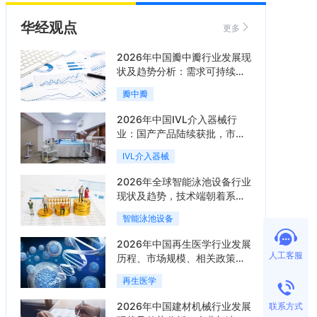
华经观点
更多
2026年中国瓣中瓣行业发展现
状及趋势分析：需求可持续释
放，市场发展前景良好「图」
瓣中瓣
2026年中国IVL介入器械行
业：国产产品陆续获批，市场
将进入持续高增长阶段「图」
IVL介入器械
2026年全球智能泳池设备行业
现状及趋势，技术端朝着系统
集成、绿色节能方向迭代
智能泳池设备
「图」
2026年中国再生医学行业发展
人工客服
历程、市场规模、相关政策、
产业链、竞争格局及发展潜力
再生医学
分析「图」
2026年中国建材机械行业发展
联系方式