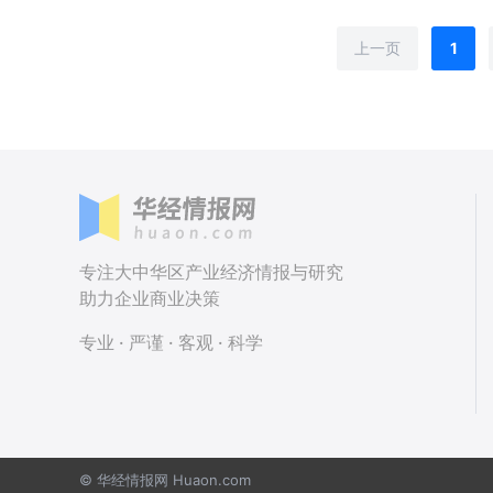
上一页
1
专注大中华区产业经济情报与研究
助力企业商业决策
专业 · 严谨 · 客观 · 科学
© 华经情报网 Huaon.com