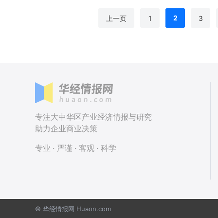
2
上一页
1
3
专注大中华区产业经济情报与研究
助力企业商业决策
专业 · 严谨 · 客观 · 科学
© 华经情报网 Huaon.com