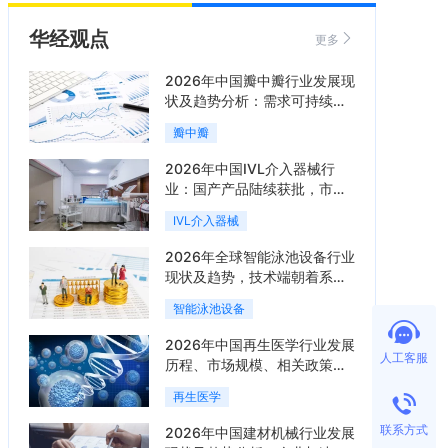
华经观点
更多
2026年中国瓣中瓣行业发展现
状及趋势分析：需求可持续释
放，市场发展前景良好「图」
瓣中瓣
2026年中国IVL介入器械行
业：国产产品陆续获批，市场
将进入持续高增长阶段「图」
IVL介入器械
2026年全球智能泳池设备行业
现状及趋势，技术端朝着系统
集成、绿色节能方向迭代
智能泳池设备
「图」
2026年中国再生医学行业发展
人工客服
历程、市场规模、相关政策、
产业链、竞争格局及发展潜力
再生医学
分析「图」
联系方式
2026年中国建材机械行业发展