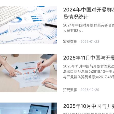
2024年中国对开曼
员情况统计
2024年中国对开曼群岛劳务
人员有62人。
宏观数据
2026-01-23
2025年11月中国与
2025年11月中国与开曼群岛双
岛出口商品总值为2618.13千
与开曼群岛贸易差额为2617.4
贸易数据
2025-12-29
2025年10月中国