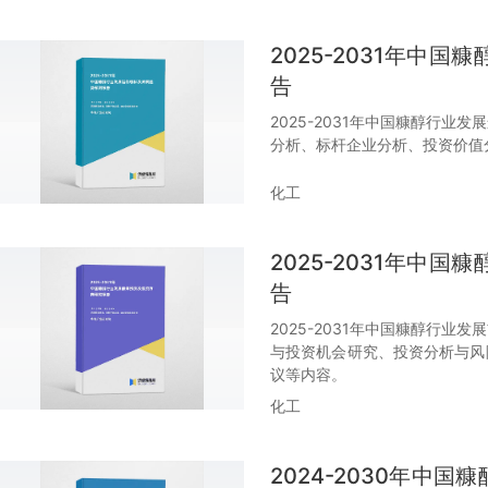
2025-2031年中
告
2025-2031年中国糠醇行
分析、标杆企业分析、投资价值
化工
2025-2031年中
告
2025-2031年中国糠醇行
与投资机会研究、投资分析与风
议等内容。
化工
2024-2030年中