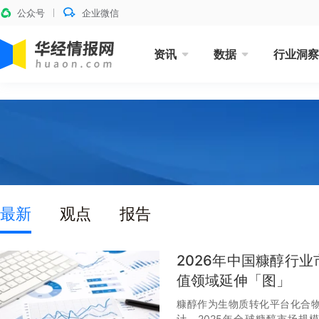
公众号
企业微信
资讯
数据
行业洞察
最新
观点
报告
2026年中国糠醇行
值领域延伸「图」
糠醇作为生物质转化平台化合
计，2025年全球糠醇市场规模为