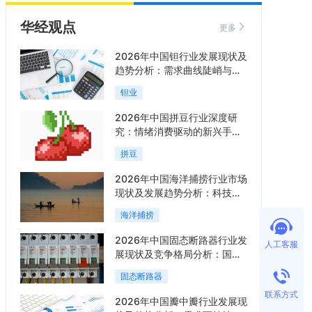
华经观点
更多
2026年中国钽行业发展现状及
趋势分析：需求曲线陡峭与供
给曲线平缓的博弈加剧「图」
钽业
2026年中国拼豆行业深度研
究：情绪消费驱动的新兴手工
赛道「图」
拼豆
2026年中国海洋捕捞行业市场
现状及发展趋势分析：科技赋
能与智能化转型加速「图」
海洋捕捞
2026年中国固态断路器行业发
人工客服
展现状及竞争格局分析：国际
巨头领跑技术，国内企业加速
固态断路器
追赶「图」
联系方式
2026年中国瓣中瓣行业发展现