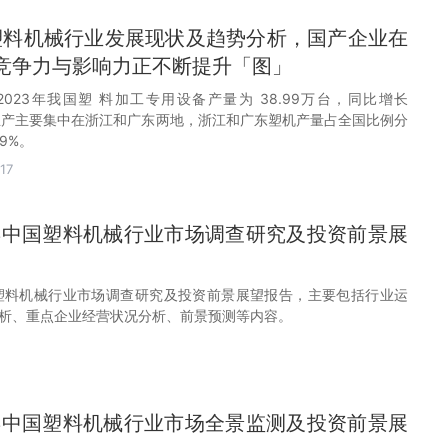
国塑料机械行业发展现状及趋势分析，国产企业在
竞争力与影响力正不断提升「图」
023年我国塑 料加工专用设备产量为 38.99万台，同比增长
机 生产主要集中在浙江和广东两地，浙江和广东塑机产量占全国比例分
99%。
17
30年中国塑料机械行业市场调查研究及投资前景展
年中国塑料机械行业市场调查研究及投资前景展望报告，主要包括行业运
析、重点企业经营状况分析、前景预测等内容。
30年中国塑料机械行业市场全景监测及投资前景展