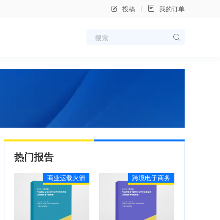
投稿
我的订单
热门报告
商业运载火箭
跨境电子商务