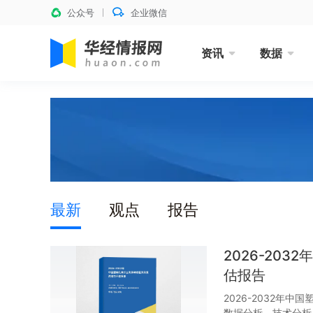
公众号
企业微信
资讯
数据
最新
观点
报告
2026-20
估报告
2026-2032年
数据分析、技术分析