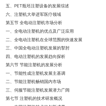
五、PET瓶坯注塑设备的发展综述
六、注塑机大举进军医疗领域
第五节 全电动注塑机市场分析
一、全电动注塑机的优点及广泛应用
二、全电动注塑机在全球范围的快速发展
三、中国全电动注塑机发展的掣肘
四、电动注塑机的发展趋向探析
第六节 节能注塑机的发展分析
一、节能性成注塑机发展主基调
二、节能注塑机畅销国内市场
三、伺服节能注塑机发展潜力广阔
第七节 注塑机的技术研发概况