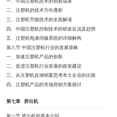
一、中国注塑机技术的创新成果
二、注塑机的技术方向透析
三、注塑机节能技术的全面解读
四、中国注塑机控制技术的研发近况及趋势
五、注塑机电液伺服系统的详细解构
第八节 中国注塑机行业的发展策略
一、加速注塑机产品的创新
二、促进注塑机行业发展的政策建议
三、从注塑机反倾销案思考本土企业的出路
四、注塑机产品的市场营销方案探讨
第七章
挤出机
第一节 挤出机的基本介绍