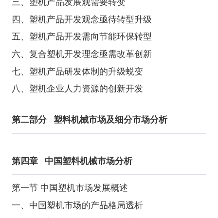
三、塑机产品发展观需要转变
四、塑机产品开发观念亟待转型升级
五、塑机产品开发需向节能环保转型
六、复合塑机开发理念亟需改革创新
七、塑机产品研发体制的升级蜕变
八、塑机企业人力资源的创新开发
第二部分
塑料机械市场及细分市场分析
第四章
中国塑料机械市场分析
第一节 中国塑机市场发展概述
一、中国塑机市场的产品格局透析