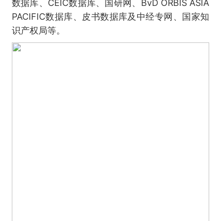
数据库、CEIC数据库、国研网、BvD ORBIS ASIA
PACIFIC数据库、皮书数据库及中经专网、国家知
识产权局等。