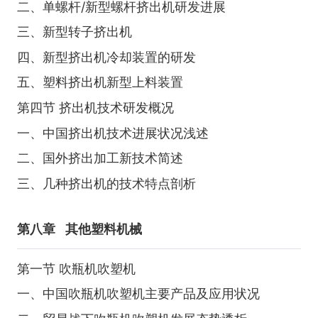
二、单螺杆/新型螺杆挤出机研发进展
三、新型转子挤出机
四、新型挤出机冷却装置的研发
五、塑料挤出机新型上料装置
第四节 挤出机技术研发概况
一、中国挤出机技术进展状况浅述
二、国外挤出加工新技术简述
三、几种挤出机的技术特点剖析
第八章
其他塑料机械
第一节 吹瓶机吹塑机
一、中国吹瓶机吹塑机主要产品及应用状况