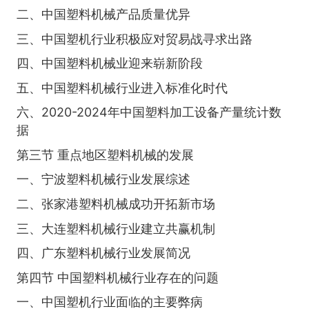
二、中国塑料机械产品质量优异
三、中国塑机行业积极应对贸易战寻求出路
四、中国塑料机械业迎来崭新阶段
五、中国塑料机械行业进入标准化时代
六、2020-2024年中国塑料加工设备产量统计数
据
第三节 重点地区塑料机械的发展
一、宁波塑料机械行业发展综述
二、张家港塑料机械成功开拓新市场
三、大连塑料机械行业建立共赢机制
四、广东塑料机械行业发展简况
第四节 中国塑料机械行业存在的问题
一、中国塑机行业面临的主要弊病