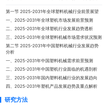
第一节 2025-2031年全球塑料机械行业前景展望
一、2025-2031年全球塑机市场发展前景预测
二、2025-2031年全球塑机行业发展趋势透析
三、2025-2031年全球塑料机械市场需求状况预测
第二节 2025-2031年中国塑料机械行业发展趋势
分析
一、2025-2031年中国塑料机械需求前景预测
二、2025-2031年中国塑机行业面临的机遇剖析
三、2025-2031年国内塑料机械行业的发展趋向
四、2025-2031年塑机产品发展趋势及重点解析
研究方法