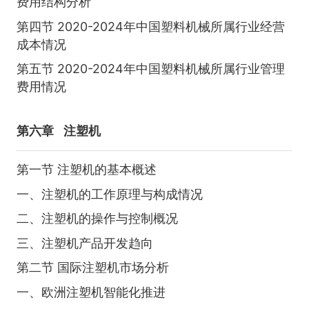
费用结构分析
第四节 2020-2024年中国塑料机械所属行业经营
成本情况
第五节 2020-2024年中国塑料机械所属行业管理
费用情况
第六章
注塑机
第一节 注塑机的基本概述
一、注塑机的工作原理与构成情况
二、注塑机的操作与控制概况
三、注塑机产品开发趋向
第二节 国际注塑机市场分析
一、欧洲注塑机智能化推进