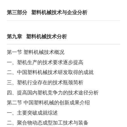
第三部分
塑料机械技术与企业分析
第九章
塑料机械技术分析
第一节 塑料机械技术概况
一、塑机生产的技术要求逐步提高
二、中国塑料机械技术研发取得的成就
三、塑机行业存在的技术瓶颈简析
四、提高国内塑机竞争力的技术途径分析
第二节 中国塑料机械的创新成果介绍
一、主要突破成就综述
二、聚合物动态成型加工技术与装备