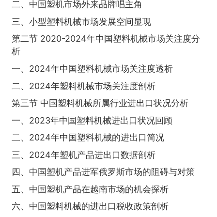
二、中国塑机市场外来品牌唱主角
三、小型塑料机械市场发展空间显现
第二节 2020-2024年中国塑料机械市场关注度分
析
一、2024年中国塑料机械市场关注度透析
二、2024年塑料机械市场关注度剖析
第三节 中国塑料机械所属行业进出口状况分析
一、2023年中国塑料机械进出口状况回顾
二、2024年中国塑料机械的进出口简况
三、2024年塑机产品进出口数据剖析
四、中国塑机产品进军俄罗斯市场的阻碍与对策
五、中国塑机产品在越南市场的机会探析
六、中国塑料机械的进出口税收政策剖析