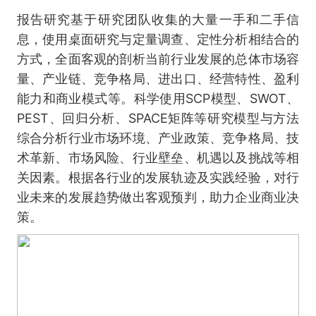
报告研究基于研究团队收集的大量一手和二手信
息，使用桌面研究与定量调查、定性分析相结合的
方式，全面客观的剖析当前行业发展的总体市场容
量、产业链、竞争格局、进出口、经营特性、盈利
能力和商业模式等。科学使用SCP模型、SWOT、
PEST、回归分析、SPACE矩阵等研究模型与方法
综合分析行业市场环境、产业政策、竞争格局、技
术革新、市场风险、行业壁垒、机遇以及挑战等相
关因素。根据各行业的发展轨迹及实践经验，对行
业未来的发展趋势做出客观预判，助力企业商业决
策。