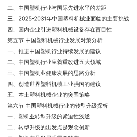
二、中国塑机行业与国际先进水平的差距
三、2025-2031年中国塑料机械业面临的主要挑战
四、国内企业引进塑料机械设备存在盲目性
第五节 中国塑料机械行业发展对策分析
一、推进中国塑机行业持续发展的建议
二、中国塑机行业应着重改进五大领域
三、中国塑机业健康发展的思路分析
四、创造世界塑料机械工业强国的建议
五、本土塑料机械企业的突围策略
第六节 中国塑料机械行业的转型升级探析
一、塑机业转型升级的紧迫性浅述
二、转型升级的出发点是观念创新