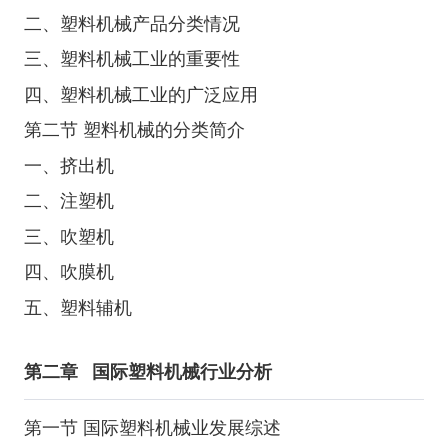
二、塑料机械产品分类情况
三、塑料机械工业的重要性
四、塑料机械工业的广泛应用
第二节 塑料机械的分类简介
一、挤出机
二、注塑机
三、吹塑机
四、吹膜机
五、塑料辅机
第二章
国际塑料机械行业分析
第一节 国际塑料机械业发展综述