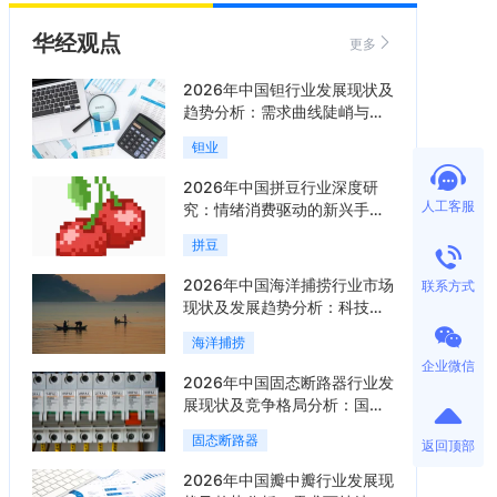
华经观点
更多
2026年中国钽行业发展现状及
趋势分析：需求曲线陡峭与供
给曲线平缓的博弈加剧「图」
钽业
2026年中国拼豆行业深度研
人工客服
究：情绪消费驱动的新兴手工
赛道「图」
拼豆
2026年中国海洋捕捞行业市场
联系方式
现状及发展趋势分析：科技赋
能与智能化转型加速「图」
海洋捕捞
企业微信
2026年中国固态断路器行业发
展现状及竞争格局分析：国际
巨头领跑技术，国内企业加速
固态断路器
返回顶部
追赶「图」
2026年中国瓣中瓣行业发展现