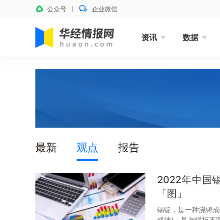
公众号
企业微信
资讯
数据
最新
观点
报告
2022年中
「图」
锡锭，是一种浇铸成
或砷)，是与锡板不