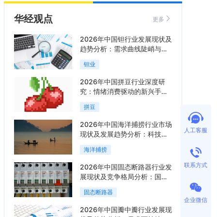
华经观点
更多
2026年中国钽行业发展现状及
趋势分析：需求曲线陡峭与供
给曲线平缓的博弈加剧「图」
钽业
2026年中国拼豆行业深度研
究：情绪消费驱动的新兴手工
赛道「图」
拼豆
2026年中国海洋捕捞行业市场
人工客服
现状及发展趋势分析：科技赋
能与智能化转型加速「图」
海洋捕捞
联系方式
2026年中国固态断路器行业发
展现状及竞争格局分析：国际
巨头领跑技术，国内企业加速
固态断路器
追赶「图」
企业微信
2026年中国瓣中瓣行业发展现