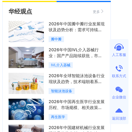
华经观点
更多
2026年中国瓣中瓣行业发展现
状及趋势分析：需求可持续释
放，市场发展前景良好「图」
瓣中瓣
2026年中国IVL介入器械行
人工客服
业：国产产品陆续获批，市场
将进入持续高增长阶段「图」
IVL介入器械
2026年全球智能泳池设备行业
联系方式
现状及趋势，技术端朝着系统
集成、绿色节能方向迭代
智能泳池设备
「图」
企业微信
2026年中国再生医学行业发展
历程、市场规模、相关政策、
产业链、竞争格局及发展潜力
再生医学
返回顶部
分析「图」
2026年中国建材机械行业发展