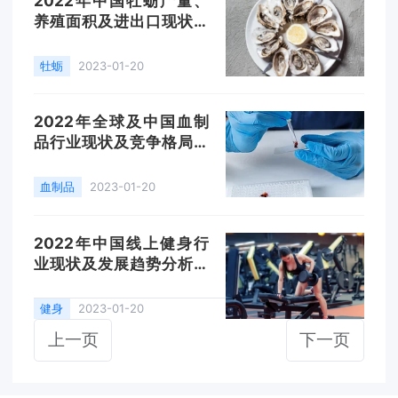
2022年中国牡蛎产量、
养殖面积及进出口现状分
析，福建、广东、山东为
我国牡蛎主产区「图」
牡蛎
2023-01-20
2022年全球及中国血制
品行业现状及竞争格局分
析，疫后复苏，供需两端
增长「图」
血制品
2023-01-20
2022年中国线上健身行
业现状及发展趋势分析，
全民健身迈上“云端”市场
「图」
健身
2023-01-20
上一页
下一页