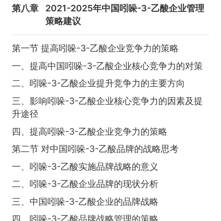
第八章
2021-2025年中国吲哚-3-乙酸企业管理
策略建议
第一节 提高吲哚-3-乙酸企业竞争力的策略
一、提高中国吲哚-3-乙酸企业核心竞争力的对策
二、吲哚-3-乙酸企业提升竞争力的主要方向
三、影响吲哚-3-乙酸企业核心竞争力的因素及提
升途径
四、提高吲哚-3-乙酸企业竞争力的策略
第二节 对中国吲哚-3-乙酸品牌的战略思考
一、吲哚-3-乙酸实施品牌战略的意义
二、吲哚-3-乙酸企业品牌的现状分析
三、中国吲哚-3-乙酸企业的品牌战略
四、吲哚-3-乙酸品牌战略管理的策略