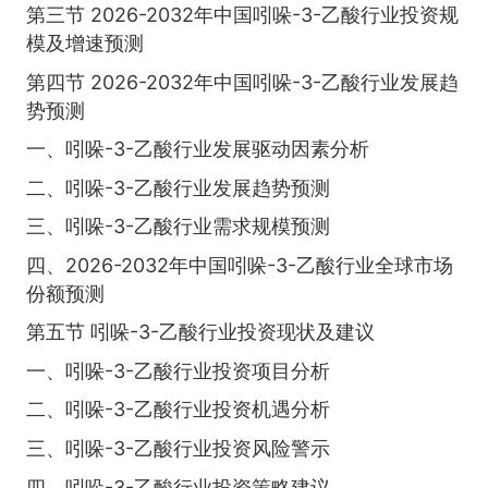
第三节 2026-2032年中国吲哚-3-乙酸行业投资规
模及增速预测
第四节 2026-2032年中国吲哚-3-乙酸行业发展趋
势预测
一、吲哚-3-乙酸行业发展驱动因素分析
二、吲哚-3-乙酸行业发展趋势预测
三、吲哚-3-乙酸行业需求规模预测
四、2026-2032年中国吲哚-3-乙酸行业全球市场
份额预测
第五节 吲哚-3-乙酸行业投资现状及建议
一、吲哚-3-乙酸行业投资项目分析
二、吲哚-3-乙酸行业投资机遇分析
三、吲哚-3-乙酸行业投资风险警示
四、吲哚-3-乙酸行业投资策略建议