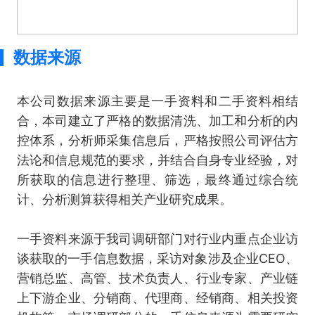
数据来源
本公司数据来源主要是一手资料和二手资料相结
合，本司建立了严格的数据清洗、加工和分析的内
控体系，分析师采集信息后，严格按照公司评估方
法论和信息规范的要求，并结合自身专业经验，对
所获取的信息进行整理、筛选，最终通过综合统
计、分析测算获得相关产业研究成果。
一手资料来源于我司调研部门对行业内重点企业访
谈获取的一手信息数据，采访对象涉及企业CEO、
营销总监、高管、技术负责人、行业专家、产业链
上下游企业、分销商、代理商、经销商、相关投资