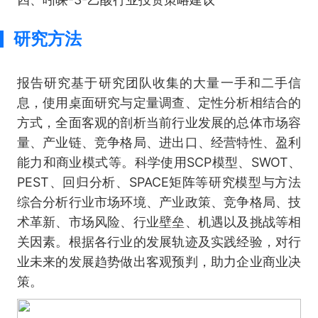
研究方法
报告研究基于研究团队收集的大量一手和二手信
息，使用桌面研究与定量调查、定性分析相结合的
方式，全面客观的剖析当前行业发展的总体市场容
量、产业链、竞争格局、进出口、经营特性、盈利
能力和商业模式等。科学使用SCP模型、SWOT、
PEST、回归分析、SPACE矩阵等研究模型与方法
综合分析行业市场环境、产业政策、竞争格局、技
术革新、市场风险、行业壁垒、机遇以及挑战等相
关因素。根据各行业的发展轨迹及实践经验，对行
业未来的发展趋势做出客观预判，助力企业商业决
策。