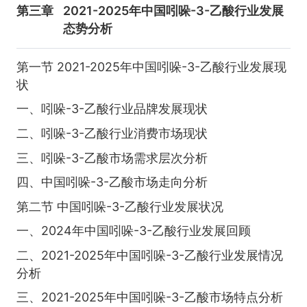
第三章
2021-2025年中国吲哚-3-乙酸行业发展
态势分析
第一节 2021-2025年中国吲哚-3-乙酸行业发展现
状
一、吲哚-3-乙酸行业品牌发展现状
二、吲哚-3-乙酸行业消费市场现状
三、吲哚-3-乙酸市场需求层次分析
四、中国吲哚-3-乙酸市场走向分析
第二节 中国吲哚-3-乙酸行业发展状况
一、2024年中国吲哚-3-乙酸行业发展回顾
二、2021-2025年中国吲哚-3-乙酸行业发展情况
分析
三、2021-2025年中国吲哚-3-乙酸市场特点分析