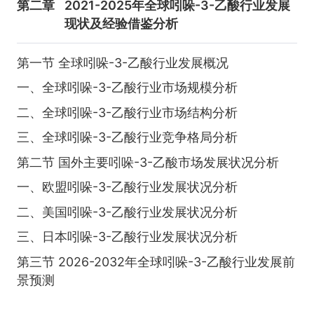
第二章
2021-2025年全球吲哚-3-乙酸行业发展
现状及经验借鉴分析
第一节 全球吲哚-3-乙酸行业发展概况
一、全球吲哚-3-乙酸行业市场规模分析
二、全球吲哚-3-乙酸行业市场结构分析
三、全球吲哚-3-乙酸行业竞争格局分析
第二节 国外主要吲哚-3-乙酸市场发展状况分析
一、欧盟吲哚-3-乙酸行业发展状况分析
二、美国吲哚-3-乙酸行业发展状况分析
三、日本吲哚-3-乙酸行业发展状况分析
第三节 2026-2032年全球吲哚-3-乙酸行业发展前
景预测