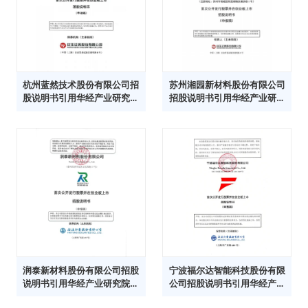
杭州蓝然技术股份有限公司招
苏州湘园新材料股份有限公司
股说明书引用华经产业研究院
招股说明书引用华经产业研究
数据
院数据
润泰新材料股份有限公司招股
宁波福尔达智能科技股份有限
说明书引用华经产业研究院数
公司招股说明书引用华经产业
据
研究院数据