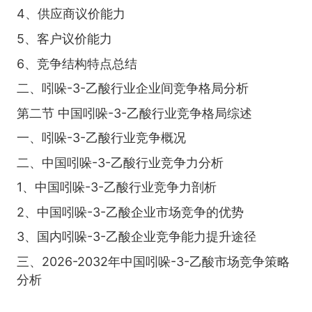
4、供应商议价能力
5、客户议价能力
6、竞争结构特点总结
二、吲哚-3-乙酸行业企业间竞争格局分析
第二节 中国吲哚-3-乙酸行业竞争格局综述
一、吲哚-3-乙酸行业竞争概况
二、中国吲哚-3-乙酸行业竞争力分析
1、中国吲哚-3-乙酸行业竞争力剖析
2、中国吲哚-3-乙酸企业市场竞争的优势
3、国内吲哚-3-乙酸企业竞争能力提升途径
三、2026-2032年中国吲哚-3-乙酸市场竞争策略
分析