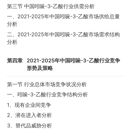
第三节 中国吲哚-3-乙酸行业供需分析
一、2021-2025年中国吲哚-3-乙酸市场供给总量
分析
二、2021-2025年中国吲哚-3-乙酸市场需求结构
分析
第四章
2021-2025年中国吲哚-3-乙酸行业竞争
形势及策略
第一节 行业总体市场竞争状况分析
一、吲哚-3-乙酸行业竞争结构分析
1、现有企业间竞争
2、潜在进入者分析
3、替代品威胁分析