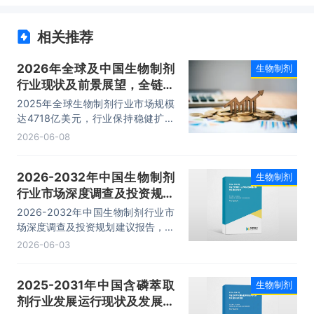
相关推荐
2026年全球及中国生物制剂
生物制剂
行业现状及前景展望，全链条
外包渗透率稳步上行「图」
2025年全球生物制剂行业市场规模
达4718亿美元，行业保持稳健扩容
态势。人口老龄化加剧、自身免疫病
2026-06-08
与肿瘤发病率抬升拉动临床刚需，单
抗、细胞基因药物、生物类似药成为
2026-2032年中国生物制剂
生物制剂
增长主力。
行业市场深度调查及投资规划
建议报告
2026-2032年中国生物制剂行业市
场深度调查及投资规划建议报告，主
要包括国内重点生产厂家分析、地区
2026-06-03
销售分析、投资战略研究、市场指标
预测及行业项目投资建议等内容。
2025-2031年中国含磷萃取
生物制剂
剂行业发展运行现状及发展趋