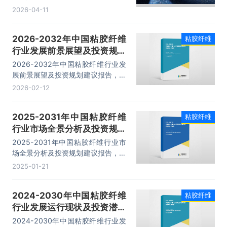
起静电、有较好的可纺性能、柔软、
2026-04-11
光滑、透气、抗静电等优点，受到市
场的广泛欢迎，特别是在服装、纺织
2026-2032年中国粘胶纤维
粘胶纤维
品领域。据统计，2025年我国粘胶
行业发展前景展望及投资规划
纤维行业产量为456.3万吨，表观需
求量为433.96万吨。
建议报告
2026-2032年中国粘胶纤维行业发
展前景展望及投资规划建议报告，主
要包括行业上市公司经营分析、主要
2026-02-12
应用行业发展概况、技术发展分析、
发展前景趋势预测分析等内容。
2025-2031年中国粘胶纤维
粘胶纤维
行业市场全景分析及投资规划
建议报告
2025-2031年中国粘胶纤维行业市
场全景分析及投资规划建议报告，主
要包括行业上市公司经营分析、主要
2025-01-21
应用行业发展概况、技术发展分析、
发展前景趋势预测分析等内容。
2024-2030年中国粘胶纤维
粘胶纤维
行业发展运行现状及投资潜力
预测报告
2024-2030年中国粘胶纤维行业发