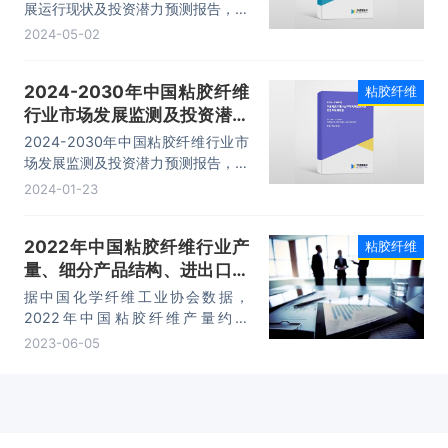
展运行现状及投资潜力预测报告，主
要包括行业上市公司经营分析、发展
2024-05-02
概况、技术及新品研发、投资机会及
发展前景分析等内容。
2024-2030年中国粘胶纤维
粘胶纤维
行业市场发展监测及投资潜力
预测报告
2024-2030年中国粘胶纤维行业市
场发展监测及投资潜力预测报告，主
要包括行业上市公司经营分析、主要
2024-01-23
应用行业发展概况、技术发展分析、
发展前景趋势预测分析等内容。
2022年中国粘胶纤维行业产
粘胶纤维
量、细分产品结构、进出口数
量及重点企业分析「图」
据中国化学纤维工业协会数据，
2022年中国粘胶纤维产量约为
385.3万吨，同比减少4.42%。
2023-06-05