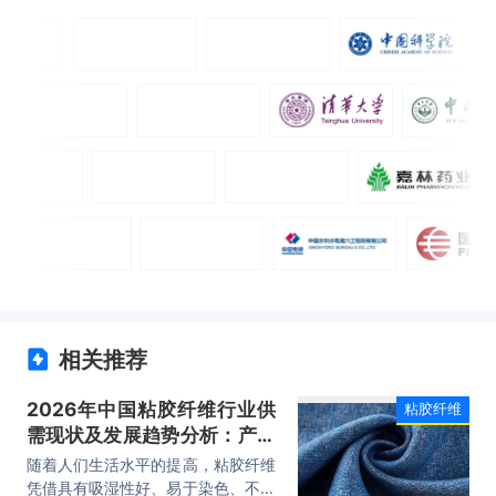
相关推荐
2026年中国粘胶纤维行业供
粘胶纤维
需现状及发展趋势分析：产能
优化，市场集中度逐渐提升
随着人们生活水平的提高，粘胶纤维
「图」
凭借具有吸湿性好、易于染色、不易