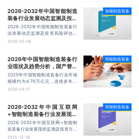
2026-2032年中国智能制造
智能制造装备
装备行业发展动态监测及投资
风险评估报告
2026-2032年中国智能制造装备行
业发展动态监测及投资风险评估报
告，主要包括行业前景及投资价值、
2026-05-09
投资机会与风险防范、发展战略研
究、研究结论及发展建议等内容。
2026年中国智能制造装备行
智能制造装备
业现状及趋势分析，国产替代
提速，产业链自主可控「图」
2025年中国智能制造装备行业市场
规模约为4.79万亿元，连续多年领
跑全球制造装备市场。
2026-04-17
2026-2032年中国互联网
智能制造装备
+智能制造装备行业发展现状
监测及投资方向研究报告
2026-2032年中国互联网+智能制
造装备行业发展现状监测及投资方向
研究报告，主要包括行业重点区域分
2025-12-18