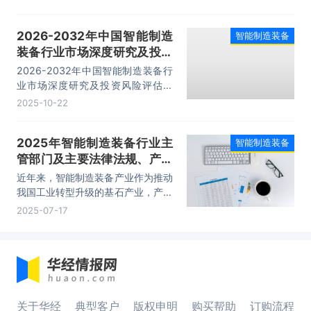
析、经营形势分析、前景及趋势预
测、研究结论及投资建议等内容。
2026-2032年中国智能制造
智能制造装备
装备行业市场深度研究及投资
风险评估报告
2026-2032年中国智能制造装备行
业市场深度研究及投资风险评估报
告，主要包括发展前景、经验借鉴及
2025-10-22
发展前景、经验借鉴及发展前景等内
容。
2025年智能制造装备行业主
智能制造装备
管部门及主要法律法规、产业
政策「图」
近年来，智能制造装备产业作为推动
我国工业转型升级的基石产业，产业
扶持力度不断加大，智能制造、高端
2025-07-17
装备产业的发展已经得到国家层面的
战略重视，陆续出台了一系列政策，
积极推进先进装备制造产业发展，智
能制造装备行业正迎来历史性的发展
机遇。
关于华经
典型客户
版权申明
购买帮助
订购流程