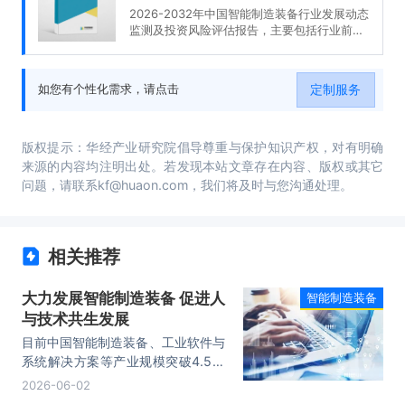
2026-2032年中国智能制造装备行业发展动态
监测及投资风险评估报告，主要包括行业前景
及投资价值、投资机会与风险防范、发展战略
研究、研究结论及发展建议等内容。
定制服务
如您有个性化需求，请点击
版权提示：华经产业研究院倡导尊重与保护知识产权，对有明确
来源的内容均注明出处。若发现本站文章存在内容、版权或其它
问题，请联系kf@huaon.com，我们将及时与您沟通处理。
相关推荐
大力发展智能制造装备 促进人
智能制造装备
与技术共生发展
目前中国智能制造装备、工业软件与
系统解决方案等产业规模突破4.5万
亿元，部分领域实现由“跟跑”向“并
2026-06-02
跑”和“局部领跑”转变。