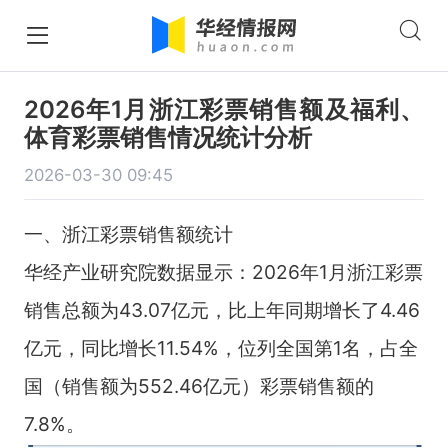
2026年1月浙江彩票销售额及福利、
体育彩票销售情况统计分析
2026-03-30 09:45
一、浙江彩票销售额统计
华经产业研究院数据显示：2026年1月浙江彩票
销售总额为43.07亿元，比上年同期增长了4.46
亿元，同比增长11.54%，位列全国第1名，占全
国（销售额为552.46亿元）彩票销售额的
7.8%。