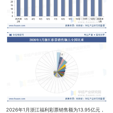
2026年1月浙江福利彩票销售额为13.95亿元，