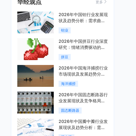
华经观点
更多
2026年中国钽行业发展现
状及趋势分析：需求曲线
陡峭与供给曲线平缓的博
钽业
弈加剧「图」
2026年中国拼豆行业深度
研究：情绪消费驱动的新
兴手工赛道「图」
拼豆
2026年中国海洋捕捞行业
市场现状及发展趋势分
析：科技赋能与智能化转
海洋捕捞
型加速「图」
2026年中国固态断路器行
业发展现状及竞争格局分
析：国际巨头领跑技术，
固态断路器
国内企业加速追赶「图」
2026年中国瓣中瓣行业发
展现状及趋势分析：需求
可持续释放，市场发展前