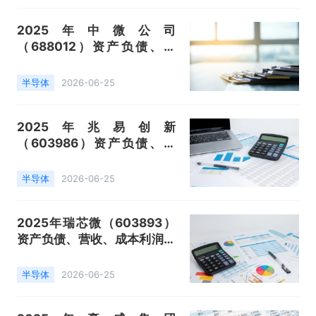
2025年中微公司
（688012）资产负债、营
收、成本利润及主营产品（半
导体设备相关产品）数据统计
半导体
2026-06-25
2025年兆易创新
（603986）资产负债、营
收、成本利润及主营产品（存
储芯片、微控制器、传感器）
半导体
2026-06-25
数据统计
2025年瑞芯微（603893）
资产负债、营收、成本利润及
主营产品（智能应用处理器芯
片、数模混合芯片）数据统计
半导体
2026-06-25