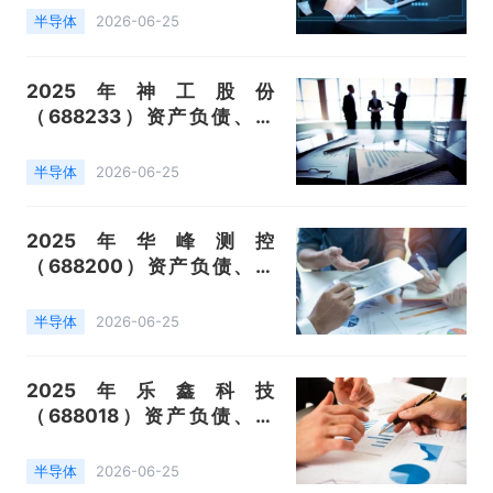
工控功率类芯片、标准电源类
半导体
2026-06-25
芯片）数据统计
2025年神工股份
（688233）资产负债、营
收、成本利润及主营产品（硅
零部件、大直径硅材料（16寸
半导体
2026-06-25
以上）、大直径硅材料（16寸
以下））数据统计
2025年华峰测控
（688200）资产负债、营
收、成本利润及主营产品（测
试系统、测试系统配件）数据
半导体
2026-06-25
统计
2025年乐鑫科技
（688018）资产负债、营
收、成本利润及主营产品（模
组及开发套件、芯片）数据统
半导体
2026-06-25
计