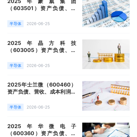
2025年豪威集团
（603501）资产负债、营
收、成本利润及主营产品（图
像传感器解决方案业务、半导
半导体
2026-06-25
体代理销售、模拟解决方案业
务）数据统计
2025年晶方科技
（603005）资产负债、营
收、成本利润及主营产品（芯
片封装及测试、设计收入）数
半导体
2026-06-25
据统计
2025年士兰微（600460）
资产负债、营收、成本利润及
主营产品（分立器件、集成电
路、发光二极管）数据统计
半导体
2026-06-25
2025年华微电子
（600360）资产负债、营