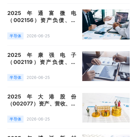
2025年通富微电
（002156）资产负债、营
收、成本利润及主营产品（集
成电路封装测试）数据统计
半导体
2026-06-25
2025年康强电子
（002119）资产负债、营
收、成本利润及主营产品（引
线框架、键合丝、电极丝）数
半导体
2026-06-25
据统计
2025年大港股份
（002077）资产、营收、成
本利润及主营产品（集成电路
测试及相关、NMP废液提
半导体
2026-06-25
纯、码头仓储供水等园区服
务）数据统计