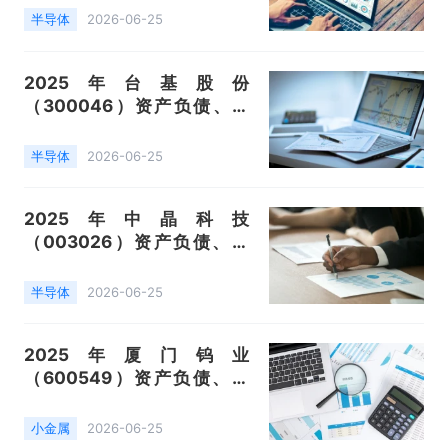
导体器件、半导体硅片）数据
半导体
2026-06-25
统计
2025年台基股份
（300046）资产负债、营
收、成本利润及主营产品（晶
闸管、模块）数据统计
半导体
2026-06-25
2025年中晶科技
（003026）资产负债、营
收、成本利润及主营产品（半
导体单晶硅片、半导体功率芯
半导体
2026-06-25
片及器件、半导体单晶硅棒）
数据统计
2025年厦门钨业
（600549）资产负债、营
收、成本利润及主营产品（电
池材料、钨钼等有色金属、稀
小金属
2026-06-25
土）数据统计