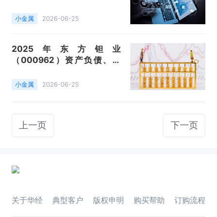
收、成本利润及主营产品（碳
化钨粉、钨粉、硬质合金）数
小金属
2026-06-25
据统计
2025年东方钽业
（000962）资产负债、营
收、成本利润及主营产品（钽
铌及其合金制品、钛及钛合金
小金属
2026-06-25
制品）数据统计
上一页
下一页
关于华经
典型客户
版权申明
购买帮助
订购流程