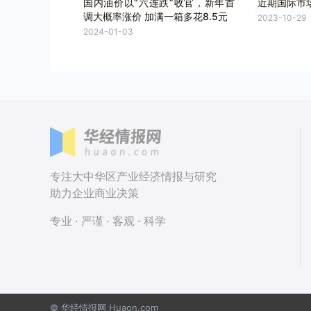
国内油价以“六连跌”收官，新年首
近期国际市
调大概率涨价 加满一箱多花8.5元
2023-10-29
2024-01-03
专注大中华区产业经济情报与研究
助力企业商业决策
专业 · 严谨 · 客观 · 科学
© 华经情报网 Huaon.com