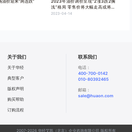
场油价迎来“两连跌”
2023年油价调价呈现“2涨3跌2搁
浅”格局 零售价将大幅走高或将迎
来年内最大涨幅
2023-04-14
关于我们
联系我们
关于华经
电话：
400-700-0142
典型客户
010-80392465
版权声明
邮箱：
sale@huaon.com
购买帮助
订购流程
2007-2026 华经艾凯（北京）企业咨询有限公司 版权所有