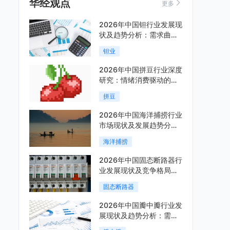
华经观点
更多
2026年中国钽行业发展现
状及趋势分析：需求曲线
陡峭与供给曲线平缓的博
钽业
弈加剧「图」
2026年中国拼豆行业深度
研究：情绪消费驱动的新
兴手工赛道「图」
拼豆
2026年中国海洋捕捞行业
市场现状及发展趋势分
析：科技赋能与智能化转
海洋捕捞
型加速「图」
2026年中国固态断路器行
业发展现状及竞争格局分
析：国际巨头领跑技术，
固态断路器
国内企业加速追赶「图」
2026年中国瓣中瓣行业发
展现状及趋势分析：需求
可持续释放，市场发展前