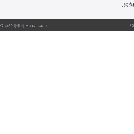
订购流
© 华经情报网 Huaon.com
2