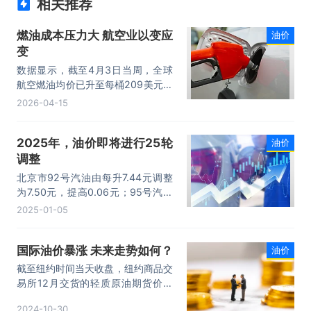
相关推荐
燃油成本压力大 航空业以变应
油价
变
数据显示，截至4月3日当周，全球
航空燃油均价已升至每桶209美元，
较2月27日当周的99.4美元翻了一番
2026-04-15
有余。
2025年，油价即将进行25轮
油价
调整
北京市92号汽油由每升7.44元调整
为7.50元，提高0.06元；95号汽油
由每升7.92元调整为7.98元，提高
2025-01-05
0.06元；0号柴油由每升7.14元调整
为7.20元，提高0.06元。
国际油价暴涨 未来走势如何？
油价
截至纽约时间当天收盘，纽约商品交
易所12月交货的轻质原油期货价格
下跌4.40美元，收于每桶67.38美
2024-10-30