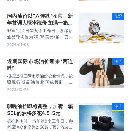
元，跌幅为6.13%；12月交货的伦敦
布伦特原油期货价格下跌4.63美
元，收于每桶71.42美元，跌幅为
国内油价以“六连跌”收官，新
油价
6.09%。
年首调大概率涨价 加满一箱多
花8.5元
截至1月2日第九个工作日，参考原
油品种均价为76.35美元/桶，变化
率为4.37%，对应的国内汽柴油零售
2024-01-03
价应上调220元/吨。卓创资讯监测
模型测算，截至2023年12月29日收
近期国际市场油价迎来“两连
油价
盘，国内第9个工作日参考原油变化
跌”
率为5.09%，对应汽柴油上调幅度均
为220元/吨，折升价92号汽油、95
根据近期国际市场油价变化情况，按
号汽油、0号柴油分别上调0.17元、
照现行成品油价格形成机制，自
0.18元、0.19元。
2023年5月16日24时起，国内汽、
2023-10-29
柴油价格（标准品，下同）每吨分别
降低380元和365元。
明晚油价即将调整，加满一箱
油价
50L的油将多花4.5-5元
据机构测算，当前第9个工作日，参
考原油变化率为2.58%，预计汽柴油