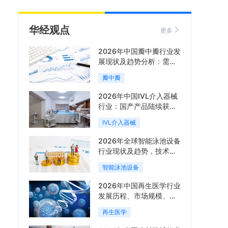
华经观点
更多
2026年中国瓣中瓣行业发
展现状及趋势分析：需求
可持续释放，市场发展前
瓣中瓣
景良好「图」
2026年中国IVL介入器械
行业：国产产品陆续获
批，市场将进入持续高增
IVL介入器械
长阶段「图」
2026年全球智能泳池设备
行业现状及趋势，技术端
朝着系统集成、绿色节能
智能泳池设备
方向迭代「图」
2026年中国再生医学行业
发展历程、市场规模、相
关政策、产业链、竞争格
再生医学
局及发展潜力分析「图」