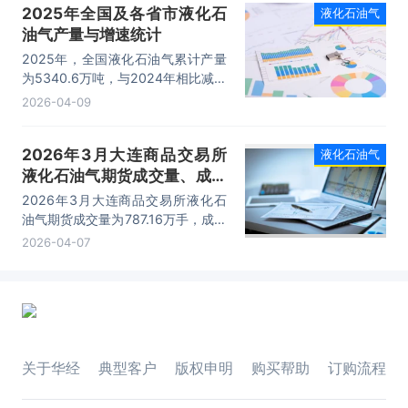
2025年全国及各省市液化石
液化石油气
油气产量与增速统计
2025年，全国液化石油气累计产量
为5340.6万吨，与2024年相比减少
了77.4万吨，产量累计同比下降
2026-04-09
1.6%；2025年月均产量为445.05
万吨。
2026年3月大连商品交易所
液化石油气
液化石油气期货成交量、成交
金额及成交均价统计
2026年3月大连商品交易所液化石
油气期货成交量为787.16万手，成交
金额为9248.76亿元，成交均价为
2026-04-07
11.75万元/手。
关于华经
典型客户
版权申明
购买帮助
订购流程