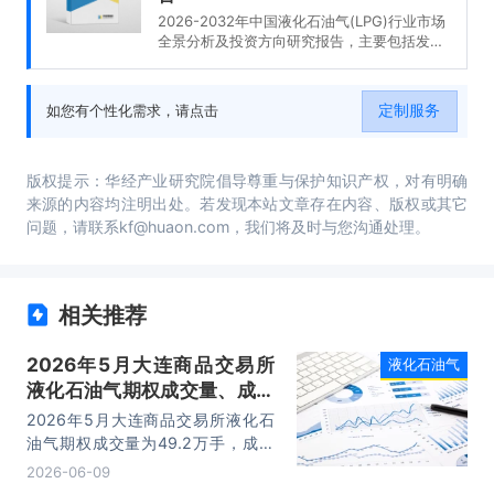
2026-2032年中国液化石油气(LPG)行业市场
全景分析及投资方向研究报告，主要包括发
展、进出口数据分析、重点企业财务状况分
析、发展趋势及前景展望等内容。
定制服务
如您有个性化需求，请点击
版权提示：华经产业研究院倡导尊重与保护知识产权，对有明确
来源的内容均注明出处。若发现本站文章存在内容、版权或其它
问题，请联系kf@huaon.com，我们将及时与您沟通处理。
相关推荐
2026年5月大连商品交易所
液化石油气
液化石油气期权成交量、成交
金额及成交均价统计
2026年5月大连商品交易所液化石
油气期权成交量为49.2万手，成交
金额为3.66亿元，成交均价为0.08
2026-06-09
万元/手。