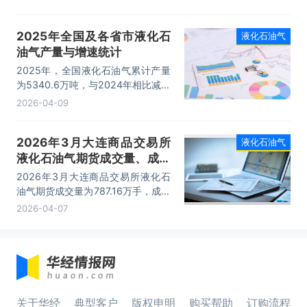
11.66万元/手。
2025年全国及各省市液化石
液化石油气
油气产量与增速统计
2025年，全国液化石油气累计产量
为5340.6万吨，与2024年相比减少
了77.4万吨，产量累计同比下降
2026-04-09
1.6%；2025年月均产量为445.05
万吨。
2026年3月大连商品交易所
液化石油气
液化石油气期货成交量、成交
金额及成交均价统计
2026年3月大连商品交易所液化石
油气期货成交量为787.16万手，成交
金额为9248.76亿元，成交均价为
2026-04-07
11.75万元/手。
关于华经
典型客户
版权申明
购买帮助
订购流程